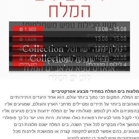
המלח
מגוון חבילות נופש משתלמות!
13.08
-
15.08
₪
1,300
2
לילות
|
סטנדרט...
לזוג ללילה
13.08
-
15.08
₪
1,608
2
לילות
|
נוף לים...
לזוג ללילה
מלון נוגה ישרוטל Collection -
10.09
-
14.09
₪
1,350
4
לילות
|
קלאסיק
לזוג ללילה
נבו ישרוטל Collection
16.08
-
20.08
(גנים לשעבר)
1,215
₪
4
לילות
|
סטנדרט
לזוג ללילה
אואזיס ספא קלאב ים המלח
לוט ים המלח
מלונות בים המלח במחירי מבצע אטרקטיביים
ים המלח, המקום הכי נמוך ביותר עולם, הוא אחד היעדים התיירותיים
האהובים ביותר על תיירים ומטיילים מרחבי הארץ והעולם, שמגיעים אליו
בהמוניהם ולא רק לנופש. סגולותיו של ים המלח ידועות ורבים מגיעים אליו
כדי לקבל מזור לבעיות רפואיות כאלו ואחרות. היות וזהו יעד כל כך פופולרי
המושך אליו מבקרים לכל אורך השנה, בים המלח ישנם מלונות רבים
ומגוונים, בהם אפשר לנפוש לתקופה קצרה או ממושכת וליהנות מכל
האטרקציות שיש לאזור בו נמצא להציע.