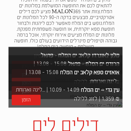
מלון בים המלח - נופש אמיתי! בעמוד זה תוכלו
להתאים לכם את החופשה המושלמת במלונות ים
המלח.צוות אתר MALON365 מציע לכם דילים
אטרקטיביים, מבצעים בדקה ה-90 לכל המלונות ים
המלח.נופש בים המלח מאפשר לכם ליהנות ולבחור
חופשת ספא יוקרתית, או חופשה משפחתית מפנקת.
מלונות ים המלח מציעים אירוח יוקרתי, אוכל ברמה
גבוהה וטיפולים מינרלים הידועים בעולם כולו. חופשה
מושלמת - חופשה בים המלח!
מלון לאונרדו קלאב ים המלח - פתאל
11.08
-
09.08
|
חצי פנסיון
לוט ים המלח
5 הנמכרים ביותר
|
13.08
-
15.08
הרודס ים המלח - פתאל
15.08
-
13.08
|
הכל כלול
₪
1,170
|
לזוג ללילה
הזמן
|
13.08
-
15.08
אואזיס ספא קלאב ים המלח
לינה וארוחת...
₪
1,530
|
לזוג ללילה
הזמן
לינה וארוחת...
₪
1,300
|
לזוג ללילה
הזמן
14.09
-
10.09
|
לינה וארוחת...
עין גדי – ים המלח
₪
1,068
|
לזוג ללילה
הזמן
₪
1,359
|
לזוג ללילה
הזמן
דילים לים