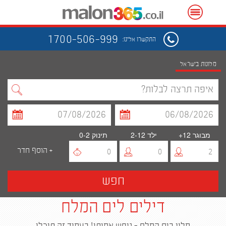
1700-506-999
התקשרו אלינו:
מלונות בישראל
איפה תרצה לבלות?
מבוגר
12+
ילד
2-12
תינוק
0-2
+ הוסף חדר
0
0
2
חפש
דילים לים המלח