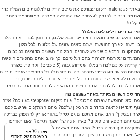
באתר malon365 ריכזנו עבורכם את מיטב הדילים למלונות בים המלח כדי
שתוכלו לבחור ולהזמין לעצמכם את החופשה המהנה והמשתלמת ביותר
בקלות!
איך בוחרים דילים לים המלח?
אם החלטתם שים המלח הוא היעד הבא שלכם, זה הזמן לבחור את המלון
בו תשהו לאורך החופשה. ישנם סוגים שונים של מלונות, לכל מלון
המתקנים והתנאים שמציע לשוהים. המלונות השונים מדורגים בכוכבים
המעידים על רמת השירות בהם ועל טיבם, כך שאם אתם מחפשים חופשה
יוקרתית עליכם לבחור במלון שמדורג גבוה (5 כוכבים), ולהיפך. בשורה
התחתונה: על סוג הדיל שתבחרו להיות תואם לגודל התקציב שאתם מוכנים
ויכולים להוציא. ישנו טווח רחב של מחירים עבור הדילים השונים, כך
שבהחלט תוכלו לבחור את החופשה המתאימה לכם ביותר מכל ההיבטים.
הדילים השווים ביותר באתר
malon365
מהו סוג החופשה שאתם מתכננים? איזה מיקום אטרקטיבי בעיניכם? איזה
נוף תעדיפו לראות מחדר בית המלון שלכם? מהם המתקנים שחשוב לכם
שיהיו במלון? האם אתם מתכננים גם לטייל באזור או רק להתפנק בבריכה
ובמתחם הספא והטיפולים? באיזו עונה של השנה תגיעו? האם תעדיפו
מלון עם חוף רחצה פרטי? האם אתם מגיעים לבד או עם ילדים? שאלות
שלום 👋 אני
אלו ואחרות הן חשובות, שכן בעזרתן תוכלו לבחור דיל שתפור למידותיכם
הצ'אטבוט של האתר!